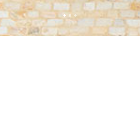
CLIENT
LIEU
LA SET
TOURS
PROJET
SURFACE
RÉHABILITATION ET
2500 m²
RECONVENSION EN
LOGEMENTS
ANNÉE