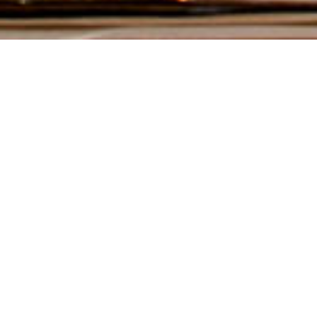
CLIENT
LIEU
COMPAGNIE CULTURE ET
DOMAINE DE CHAMBORD
DÉVELOPPEMENT
PROJET
SURFACE
RÉNOVATION D’UN HÔTEL
2500 m² SHON
EXISTANT ET
TRANSFORMATION EN HÔTEL
4*
ANNÉE