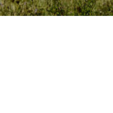
IEU
PROJET
SURFACE
ONDETTES
CONSTRUCTION DE
1000 m² SHON
BATIMENT DE
BUREAUX ET
D’ACTIVITES